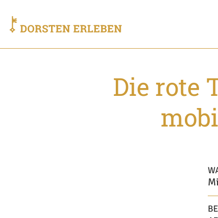
Die rote 
mobi
W
Mi
BE