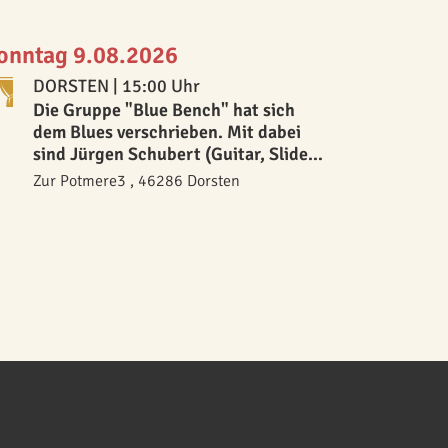
onntag 9.08.2026
DORSTEN
| 15:00 Uhr
Die Gruppe "Blue Bench" hat sich
dem Blues verschrieben. Mit dabei
sind Jürgen Schubert (Guitar, Slide-
Guitar, Vocals), Rainer Bienek (Blues-
Zur Potmere3 , 46286 Dorsten
Harp), Thomas Fleischer (Bass), Peter
Breda (Drums) und Günni Krawiec
(Guitar