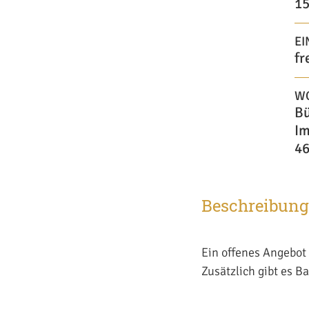
15
EI
fr
W
Bü
Im
46
Beschreibung
Ein offenes Angebot 
Zusätzlich gibt es B