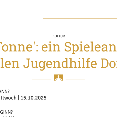
KULTUR
Tonne': ein Spielea
len Jugendhilfe Do
ANN?
ttwoch | 15.10.2025
GINN?