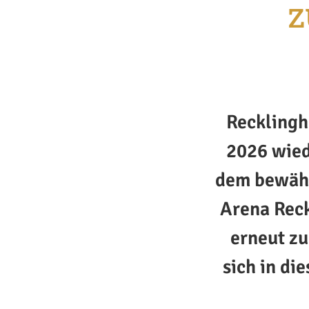
z
Recklingh
2026 wied
dem bewähr
Arena Rec
erneut zu
sich in di