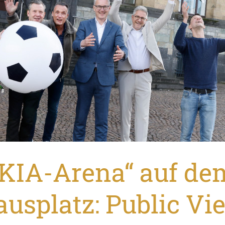
„KIA-Arena“ auf de
ausplatz: Public Vi