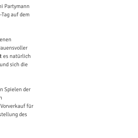
uni Partymann
o-Tag auf dem
genen
rauensvoller
 es natürlich
und sich die
en Spielen der
n
Vorverkauf für
stellung des