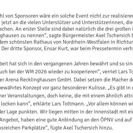
hl von Sponsoren wäre ein solche Event nicht zur realisiere
jetzt an die vielen Unterstützer und Unterstützerinnen, die
chen. An erster Stelle sind dabei natürlich die drei großen
ghausen zu nennen“, sagte Bürgermeister Axel Tschersich 
 dem schönsten Rathaus von Nordrhein-Westfalen in Richtu
 Der dritte Sponsor, Ensar Kurt, war beim Pressetermin verh
it hat sich in den vergangenen Jahren bewährt und so sind
uch bei der WM 2026 wieder zu kooperieren“, verriet Lars 
der Arena Recklinghausen GmbH. Dabei setzen die Macher d
bewährtes Konzept vor ganz besonderer Kulisse. „Es gibt in 
her Veranstaltungen, doch keine, die mit einem ähnlich attr
 locken kann“, erklärte Lars Tottmann. „Vor allem können w
der Lage punkten. Wir liegen mitten in der Innenstadt mit e
Angebot, haben eine gute Anbindung an den ÖPNV und auf
sreichen Parkplätze“, fügte Axel Tschersich hinzu.