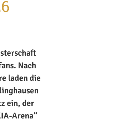
26
sterschaft
fans. Nach
e laden die
linghausen
z ein, der
„KIA-Arena“