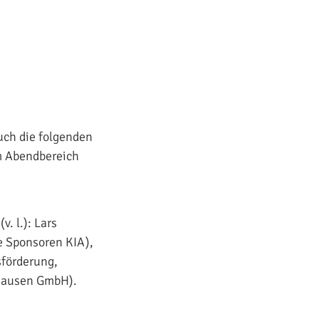
uch die folgenden
im Abendbereich
. l.): Lars
e Sponsoren KIA),
sförderung,
hausen GmbH).