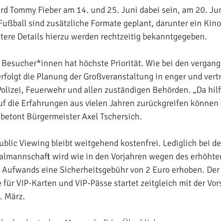
ird Tommy Fieber am 14. und 25. Juni dabei sein, am 20. J
ußball sind zusätzliche Formate geplant, darunter ein Kin
tere Details hierzu werden rechtzeitig bekanntgegeben.
r Besucher*innen hat höchste Priorität. Wie bei den vergan
rfolgt die Planung der Großveranstaltung in enger und vert
lizei, Feuerwehr und allen zuständigen Behörden. „Da hilft
uf die Erfahrungen aus vielen Jahren zurückgreifen können 
betont Bürgermeister Axel Tschersich.
ublic Viewing bleibt weitgehend kostenfrei. Lediglich bei d
almannschaft wird wie in den Vorjahren wegen des erhöhte
 Aufwands eine Sicherheitsgebühr von 2 Euro erhoben. Der 
 für VIP-Karten und VIP-Pässe startet zeitgleich mit der Vor
 März.