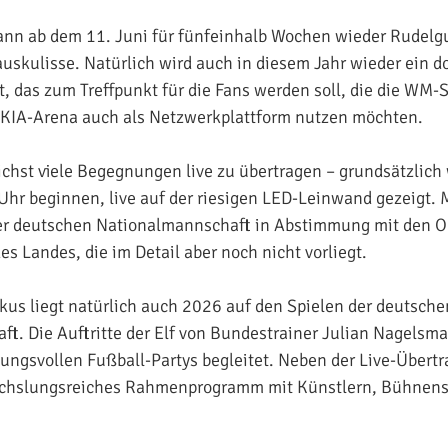
ann ab dem 11. Juni für fünfeinhalb Wochen wieder Rudelg
auskulisse. Natürlich wird auch in diesem Jahr wieder ein d
t, das zum Treffpunkt für die Fans werden soll, die die WM-
 KIA-Arena auch als Netzwerkplattform nutzen möchten.
lichst viele Begegnungen live zu übertragen – grundsätzlich
2 Uhr beginnen, live auf der riesigen LED-Leinwand gezeigt.
 der deutschen Nationalmannschaft in Abstimmung mit den
s Landes, die im Detail aber noch nicht vorliegt.
kus liegt natürlich auch 2026 auf den Spielen der deutsche
t. Die Auftritte der Elf von Bundestrainer Julian Nagels
ungsvollen Fußball-Partys begleitet. Neben der Live-Übert
echslungsreiches Rahmenprogramm mit Künstlern, Bühnen