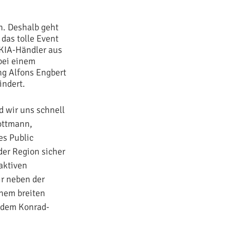
n. Deshalb geht
 das tolle Event
 KIA-Händler aus
bei einem
ng Alfons Engbert
indert.
 wir uns schnell
Tottmann,
es Public
der Region sicher
aktiven
ir neben der
inem breiten
 dem Konrad-