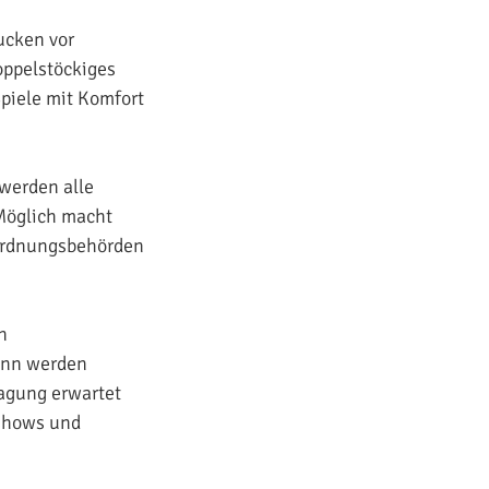
ucken vor
oppelstöckiges
Spiele mit Komfort
 werden alle
 Möglich macht
 Ordnungsbehörden
n
mann werden
ragung erwartet
shows und