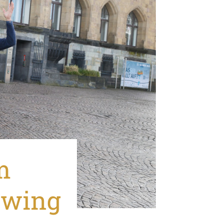
m
ewing